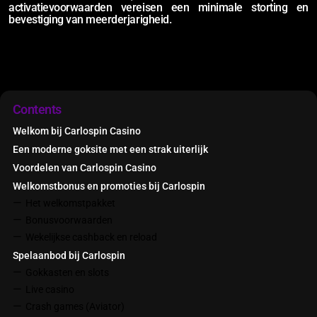
activatievoorwaarden vereisen een minimale storting en
bevestiging van meerderjarigheid.
Contents
Welkom bij Carlospin Casino
Een moderne goksite met een strak uiterlijk
Voordelen van Carlospin Casino
Welkomstbonus en promoties bij Carlospin
Het welkomstpakket
Bonusvoorwaarden
Wekelijkse cashback en reload
Spelaanbod bij Carlospin
Gokkasten en slots
Live casino
Crash games (Aviator)