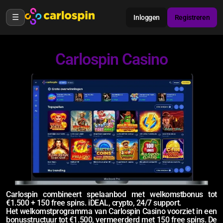
☰
Inloggen
Registreren
Carlospin Casino
Carlospin combineert spelaanbod met welkomstbonus tot
€1.500 + 150 free spins. iDEAL, crypto, 24/7 support.
Het welkomstprogramma van Carlospin Casino voorziet in een
bonusstructuur tot €1.500, vermeerderd met 150 free spins. De