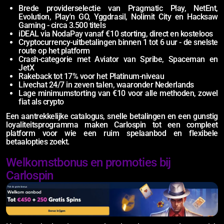
Brede providerselectie van Pragmatic Play, NetEnt,
Evolution, Play'n GO, Yggdrasil, Nolimit City en Hacksaw
Gaming - circa 3.500 titels
iDEAL via NodaPay vanaf €10 storting, direct en kosteloos
Cryptocurrency-uitbetalingen binnen 1 tot 6 uur - de snelste
route op het platform
Crash-categorie met Aviator van Spribe, Spaceman en
JetX
Rakeback tot 17% voor het Platinum-niveau
Livechat 24/7 in zeven talen, waaronder Nederlands
Lage minimumstorting van €10 voor alle methoden, zowel
fiat als crypto
Een aantrekkelijke catalogus, snelle betalingen en een gunstig
loyaliteitsprogramma maken Carlospin tot een compleet
platform voor wie een ruim spelaanbod en flexibele
betaalopties zoekt.
Welkomstbonus en promoties bij
Carlospin