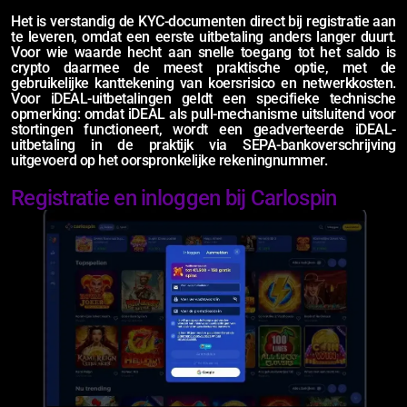
Het is verstandig de KYC-documenten direct bij registratie aan
te leveren, omdat een eerste uitbetaling anders langer duurt.
Voor wie waarde hecht aan snelle toegang tot het saldo is
crypto daarmee de meest praktische optie, met de
gebruikelijke kanttekening van koersrisico en netwerkkosten.
Voor iDEAL-uitbetalingen geldt een specifieke technische
opmerking: omdat iDEAL als pull-mechanisme uitsluitend voor
stortingen functioneert, wordt een geadverteerde iDEAL-
uitbetaling in de praktijk via SEPA-bankoverschrijving
uitgevoerd op het oorspronkelijke rekeningnummer.
Registratie en inloggen bij Carlospin