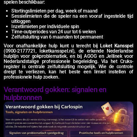
spelen beschikbaar:
Stortingslimieten per dag, week of maand
Sessielimieten die de speler na een vooraf ingestelde tijd
uitloggen
Inzetlimieten per individuele spin
Time-outperiodes van 24 uur tot 6 weken
Zelfuitsluiting van 6 maanden tot permanent
Voor onafhankelijke hulp kunt u terecht bij
Loket Kansspel
(0900-2177721, loketkansspel.nl), de erkende Nederlandse
hulplijn voor gokproblematiek, en bij AGOG en Jellinek voor
Nederlandstalige professionele begeleiding. Via het Cruks-
register is centrale zelfuitsluiting mogelijk. Wie de controle
dreigt te verliezen, kan het beste een limiet instellen of
professionele hulp zoeken.
Verantwoord gokken: signalen en
hulpbronnen