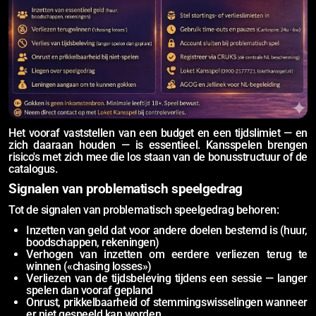
Het vooraf vaststellen van een budget en een tijdslimiet — en
zich daaraan houden — is essentieel. Kansspelen brengen
risico's met zich mee die los staan van de bonusstructuur of de
catalogus.
Signalen van problematisch speelgedrag
Tot de signalen van problematisch speelgedrag behoren:
Inzetten van geld dat voor andere doelen bestemd is (huur,
boodschappen, rekeningen)
Verhogen van inzetten om eerdere verliezen terug te
winnen («chasing losses»)
Verliezen van de tijdsbeleving tijdens een sessie — langer
spelen dan vooraf gepland
Onrust, prikkelbaarheid of stemmingswisselingen wanneer
er niet gespeeld kan worden