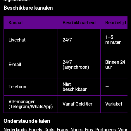
Beschikbare kanalen
Kanaal
Beschikbaarheid
Reactietijd
1–5
Livechat
24/7
minuten
24/7
Binnen 24
E-mail
(asynchroon)
uur
Niet
Telefoon
—
beschikbaar
VIP-manager
Vanaf Gold-tier
Variabel
(Telegram/WhatsApp)
Ondersteunde talen
Nederlands, Engels, Duits, Frans, Noors, Fins, Portugees. Voor