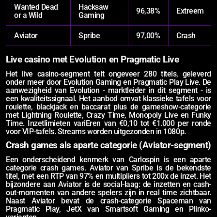
Wanted Dead
Hacksaw
96,38%
Extreem
or a Wild
Gaming
Aviator
Spribe
97,00%
Crash
Live casino met Evolution en Pragmatic Live
Het live casino-segment telt ongeveer 280 titels, geleverd
onder meer door Evolution Gaming en Pragmatic Play Live. De
aanwezigheid van Evolution - marktleider in dit segment - is
een kwaliteitssignaal. Het aanbod omvat klassieke tafels voor
roulette, blackjack en baccarat plus de gameshow-categorie
met Lightning Roulette, Crazy Time, Monopoly Live en Funky
Time. Inzetlimieten variEren van €0,10 tot €1.000 per ronde
voor VIP-tafels. Streams worden uitgezonden in 1080p.
Crash games als aparte categorie (Aviator-segment)
Een onderscheidend kenmerk van Carlospin is een aparte
categorie crash games. Aviator van Spribe is de bekendste
titel, met een RTP van 97% en multipliers tot 200x de inzet. Het
bijzondere aan Aviator is de social-laag: de inzetten en cash-
out-momenten van andere spelers zijn in real time zichtbaar.
Naast Aviator bevat de crash-categorie Spaceman van
Pragmatic Play, JetX van Smartsoft Gaming en Plinko-