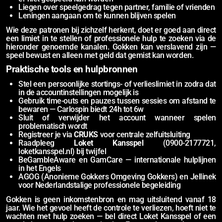
Liegen over speelgedrag tegen partner, familie of vrienden
Leningen aangaan om te kunnen blijven spelen
Wie deze patronen bij zichzelf herkent, doet er goed aan direct
een limiet in te stellen of professionele hulp te zoeken via de
hieronder genoemde kanalen. Gokken kan verslavend zijn —
speel bewust en alleen met geld dat gemist kan worden.
Praktische tools en hulpbronnen
Stel een persoonlijke stortings- of verlieslimiet in zodra dat
in de accountinstellingen mogelijk is
Gebruik time-outs en pauzes tussen sessies om afstand te
bewaren — Carlospin biedt 24h tot 6w
Sluit of verwijder het account wanneer spelen
problematisch wordt
Registreer je via
CRUKS
voor centrale zelfuitsluiting
Raadpleeg
Loket Kansspel
(0900-2177721,
loketkansspel.nl) bij twijfel
BeGambleAware en GamCare — internationale hulplijnen
in het Engels
AGOG (Anonieme Gokkers Omgeving Gokkers) en Jellinek
voor Nederlandstalige professionele begeleiding
Gokken is geen inkomstenbron en mag uitsluitend vanaf 18
jaar. Wie het gevoel heeft de controle te verliezen, hoeft niet te
wachten met hulp zoeken — bel direct Loket Kansspel of een