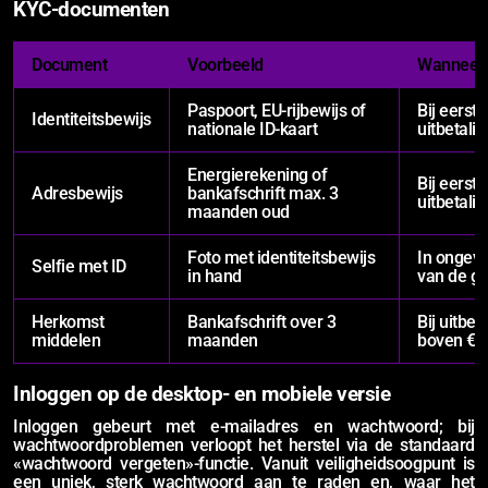
KYC-documenten
Document
Voorbeeld
Wanneer 
Paspoort, EU-rijbewijs of
Bij eerste
Identiteitsbewijs
nationale ID-kaart
uitbetali
Energierekening of
Bij eerste
Adresbewijs
bankafschrift max. 3
uitbetali
maanden oud
Foto met identiteitsbewijs
In ongev
Selfie met ID
in hand
van de ge
Herkomst
Bankafschrift over 3
Bij uitbet
middelen
maanden
boven €1
Inloggen op de desktop- en mobiele versie
Inloggen gebeurt met e-mailadres en wachtwoord; bij
wachtwoordproblemen verloopt het herstel via de standaard
«wachtwoord vergeten»-functie. Vanuit veiligheidsoogpunt is
een uniek, sterk wachtwoord aan te raden en, waar het