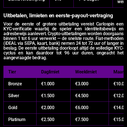
werk
Uitbetalen, limieten en eerste-payout-vertraging
Voor de eerste of grotere uitbetaling vereist Carlospin een
KYC-verificatie waarbij de speler een identiteitsbewijs en
adresbewijs aanlevert. Crypto-uitbetalingen worden doorgaans
binnen 1 tot 6 uur verwerkt — de snelste route. Fiat-methoden
(iDEAL via SEPA, kaart, bank) nemen 24 tot 72 uur of langer in
beslag. De eerste uitbetaling doorloopt altijd de volledige KYC-
cyclus en kan daardoor tot 96 uur duren, ongeacht het
aangevraagde bedrag.
Tier
Daglimiet
Weeklimiet
Maandl
Bronze
€1.000
€3.000
€10.00
Silver
€1.500
€4.500
€12.00
Gold
€2.000
€6.000
€14.00
Platinum
€2.500
€7.500
€15.00