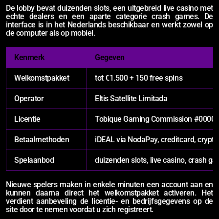
De lobby bevat duizenden slots, een uitgebreid live casino met
echte dealers en een aparte categorie crash games. De
interface is in het Nederlands beschikbaar en werkt zowel op
de computer als op mobiel.
Kenmerk
Gegeven
Welkomstpakket
tot €1.500 + 150 free spins
Operator
Eltis Satellite Limitada
Licentie
Tobique Gaming Commission #0000
Betaalmethoden
iDEAL via NodaPay, creditcard, crypto
Spelaanbod
duizenden slots, live casino, crash g
Nieuwe spelers maken in enkele minuten een account aan en
kunnen daarna direct het welkomstpakket activeren. Het
verdient aanbeveling de licentie- en bedrijfsgegevens op de
site door te nemen voordat u zich registreert.