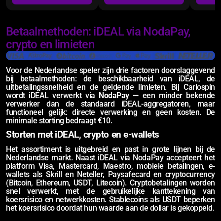
Betaalmethoden: iDEAL via NodaPay,
crypto en limieten
Voor de Nederlandse speler zijn drie factoren doorslaggevend
bij betaalmethoden: de beschikbaarheid van iDEAL, de
uitbetalingssnelheid en de geldende limieten. Bij Carlospin
wordt iDEAL verwerkt via
NodaPay
— een minder bekende
verwerker dan de standaard iDEAL-aggregatoren, maar
functioneel gelijk: directe verwerking en geen kosten. De
minimale storting bedraagt €10.
Storten met iDEAL, crypto en e-wallets
Het assortiment is uitgebreid en past in grote lijnen bij de
Nederlandse markt. Naast iDEAL via NodaPay accepteert het
platform Visa, Mastercard, Maestro, mobiele betalingen, e-
wallets als Skrill en Neteller, Paysafecard en cryptocurrency
(Bitcoin, Ethereum, USDT, Litecoin). Cryptobetalingen worden
snel verwerkt, met de gebruikelijke kanttekening van
koersrisico en netwerkkosten. Stablecoins als USDT beperken
het koersrisico doordat hun waarde aan de dollar is gekoppeld.